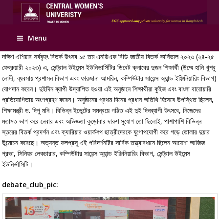
Apply Online
Menu
দক্ষিণ এশিয়ার সর্ববৃহৎ বিতর্ক উৎসব ১৫ তম এনডিএফ বিডি জাতীয় বিতর্ক কার্নিভাল ২০২৩ (২৪-২৫
ফেব্রুয়ারী ২০২৩) এ, সেন্ট্রাল উইমেন্স ইউনিভার্সিটির ডিবেট ক্লাবের দুজন শিক্ষার্থী (উম্মে হানি খুশবু
লোদী, ব্যবসায় প্রশাসন বিভাগ এবং ফারজানা আমরিন, কম্পিউটার সায়েন্স অ্যান্ড ইঞ্জিনিয়ারিং বিভাগ)
যোগদান করেন। দুইদিন ব্যাপী উদ্‌যাপিত হওয়া এই অনুষ্ঠানে শিক্ষার্থীরা কুইজ এবং বাংলা বারোয়ারি
প্রতিযোগিতায় অংশগ্রহণ করেন। অনুষ্ঠানের প্রথম দিনের প্রধান অতিথি হিসেবে উপস্থিত ছিলেন,
শিক্ষামন্ত্রী ড. দিপু মনি। বিভিন্ন ইভেন্টের সমন্বয়ে গঠিত এই দুই দিনব্যাপী উৎসবে, নিজেদের
মতামত ভাগ করে নেবার এবং অভিজ্ঞতা কুড়োবার দারুণ সুযোগ তো ছিলোই, পাশাপাশি বিভিন্ন
স্তরের বিতর্ক প্রদর্শন এবং ক্যারিয়ার ওয়ার্কশপ ছাত্রীদেরকে যুগোপযোগী করে গড়ে তোলার দুয়ার
উন্মোচন করেছে। অত্যন্ত ফলপ্রসূ এই পরিদর্শনটির সার্বিক তত্ত্বাবধানে ছিলেন আয়েশা আজিজ
প্রভা, সিনিয়র লেকচারার, কম্পিউটার সায়েন্স অ্যান্ড ইঞ্জিনিয়ারিং বিভাগ, সেন্ট্রাল উইমেন্স
ইউনির্ভাসিটি।
debate_club_pic: