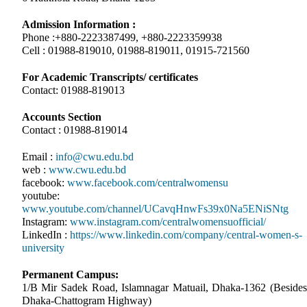
Admission Information :
Phone :+880-2223387499, +880-2223359938
Cell : 01988-819010, 01988-819011, 01915-721560
For Academic Transcripts/ certificates
Contact: 01988-819013
Accounts Section
Contact : 01988-819014
Email :
info@cwu.edu.bd
web :
www.cwu.edu.bd
facebook:
www.facebook.com/centralwomensu
youtube:
www.youtube.com/channel/UCavqHnwFs39x0Na5ENiSNtg
Instagram:
www.instagram.com/centralwomensuofficial/
LinkedIn :
https://www.linkedin.com/company/central-women-s-
university
Permanent Campus:
1/B Mir Sadek Road, Islamnagar Matuail, Dhaka-1362 (Besides
Dhaka-Chattogram Highway)