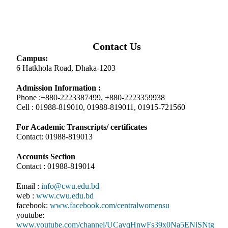
Contact Us
Campus:
6 Hatkhola Road, Dhaka-1203
Admission Information :
Phone :+880-2223387499, +880-2223359938
Cell : 01988-819010, 01988-819011, 01915-721560
For Academic Transcripts/ certificates
Contact: 01988-819013
Accounts Section
Contact : 01988-819014
Email :
info@cwu.edu.bd
web :
www.cwu.edu.bd
facebook:
www.facebook.com/centralwomensu
youtube:
www.youtube.com/channel/UCavqHnwFs39x0Na5ENiSNtg