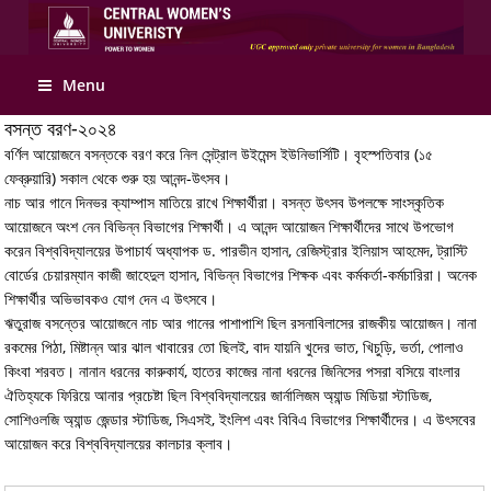
Menu
বসন্ত বরণ-২০২৪
বর্ণিল আয়োজনে বসন্তকে বরণ করে নিল সেন্ট্রাল উইমেন্স ইউনিভার্সিটি। বৃহস্পতিবার (১৫
ফেব্রুয়ারি) সকাল থেকে শুরু হয় আনন্দ-উৎসব।
নাচ আর গানে দিনভর ক্যাম্পাস মাতিয়ে রাখে শিক্ষার্থীরা। বসন্ত উৎসব উপলক্ষে সাংস্কৃতিক
আয়োজনে অংশ নেন বিভিন্ন বিভাগের শিক্ষার্থী। এ আনন্দ আয়োজন শিক্ষার্থীদের সাথে উপভোগ
করেন বিশ্ববিদ্যালয়ের উপাচার্য অধ্যাপক ড. পারভীন হাসান, রেজিস্ট্রার ইলিয়াস আহমেদ, ট্রাস্টি
বোর্ডের চেয়ারম্যান কাজী জাহেদুল হাসান, বিভিন্ন বিভাগের শিক্ষক এবং কর্মকর্তা-কর্মচারিরা। অনেক
শিক্ষার্থীর অভিভাবকও যোগ দেন এ উৎসবে।
ঋতুরাজ বসন্তের আয়োজনে নাচ আর গানের পাশাপাশি ছিল রসনাবিলাসের রাজকীয় আয়োজন। নানা
রকমের পিঠা, মিষ্টান্ন আর ঝাল খাবারের তো ছিলই, বাদ যায়নি খুদের ভাত, খিচুড়ি, ভর্তা, পোলাও
কিংবা শরবত। নানান ধরনের কারুকার্য, হাতের কাজের নানা ধরনের জিনিসের পসরা বসিয়ে বাংলার
ঐতিহ্যকে ফিরিয়ে আনার প্রচেষ্টা ছিল বিশ্ববিদ্যালয়ের জার্নালিজম অ্যান্ড মিডিয়া স্টাডিজ,
সোশিওলজি অ্যান্ড জেন্ডার স্টাডিজ, সিএসই, ইংলিশ এবং বিবিএ বিভাগের শিক্ষার্থীদের। এ উৎসবের
আয়োজন করে বিশ্ববিদ্যালয়ের কালচার ক্লাব।