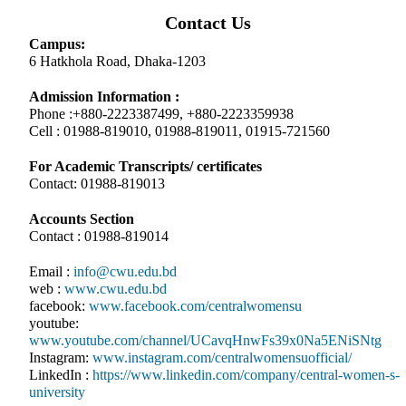
Contact Us
Campus:
6 Hatkhola Road, Dhaka-1203
Admission Information :
Phone :+880-2223387499, +880-2223359938
Cell : 01988-819010, 01988-819011, 01915-721560
For Academic Transcripts/ certificates
Contact: 01988-819013
Accounts Section
Contact : 01988-819014
Email :
info@cwu.edu.bd
web :
www.cwu.edu.bd
facebook:
www.facebook.com/centralwomensu
youtube:
www.youtube.com/channel/UCavqHnwFs39x0Na5ENiSNtg
Instagram:
www.instagram.com/centralwomensuofficial/
LinkedIn :
https://www.linkedin.com/company/central-women-s-
university