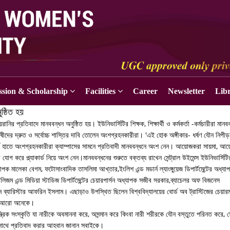
sion & Scholarship
Facilities
Career
Newsletter
Lib
ুষ্ঠিত হয়
ানির প্রতিবাদে মানববন্ধন অনুষ্ঠিত হয়। ইউনিভার্সিটির শিক্ষক, শিক্ষার্থী ও কর্মকর্তা -কর্মচারীরা মানব
ীদের দ্রুত ও সর্বোচ্চ শাস্তির দাবি তোলেন অংশগ্রহনকারীরা। 'এই হোক অঙ্গীকার- ধর্ষণ যৌন নিপী
ার্ড হাতে অংশগ্রহনকারীরা ক্যাম্পাসের সামনে প্রতিবাদী মানববন্ধনে অংশ নেন। আয়োজকরা সায়মা, আয়
গ করে প্ল্যাকার্ড নিয়ে অংশ নেন।মানববন্ধনের শুরুতে বক্তব্য রাখেন সেন্ট্রাল উইমেন্স ইউনিভার্সিটি
যাপক মালেকা বেগম, ফটোসাংবাদিক তাসলিমা আখ্তার,ইংলিশ এন্ড মডার্ন ল্যাংঙ্গুয়েজ ডিপার্টমেন্টের অধ্যা
র্নালিজম এন্ড মিডিয়া স্টাডিজ ডিপার্টমেন্টের চেয়ারপার্সন অধ্যাপক সজীব সরকার,ব্যাচেলর অফ বিজনেস
র্সন ব্যারিস্টার আফরিন ইসলাম। এছাড়াও উপস্থিত ছিলেন বিশ্ববিদ্যালয়ের বোর্ড অব ট্রাস্টিজের চেয়ারম
সহ আরো অনেকে।
তান্ত্রিক সংস্কৃতি যা নারীকে অবমাননা করে, অসন্মান করে কিংবা নারী শরীরকে যৌন বস্তুতে পরিনত করে, 
একসাথে প্রতিবাদ করার আহবান জানান সবাইকে।