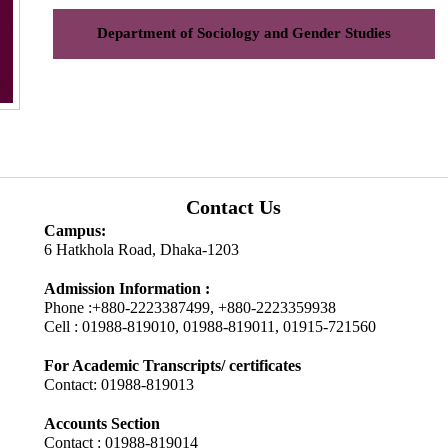
Department of Sociology and Gender Studies
Contact Us
Campus:
6 Hatkhola Road, Dhaka-1203
Admission Information :
Phone :+880-2223387499, +880-2223359938
Cell : 01988-819010, 01988-819011, 01915-721560
For Academic Transcripts/ certificates
Contact: 01988-819013
Accounts Section
Contact : 01988-819014