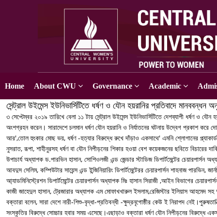
Home
About CWU
Governance
Academic
Admis
সেন্ট্রাল উইমেন্স ইউনিভার্সিটিতে ধর্ষণ ও যৌন হয়রানির প্রতিবাদে মানববন্ধন অন
৩ সেপ্টেম্বর ২০১৯ তারিখে বেলা ১১ টায় সেন্ট্রাল উইমেন্স ইউনিভার্সিটিতে দেশব্যাপী ধর্ষণ ও যৌন হয়র
অংশগ্রহন করেন। সারাদেশে চলমান ধর্ষণ যৌন হয়রানি ও নির্যাতনের ঘটনায় উদ্বেগ প্রকাশ করে দোষ
আর',তোল হুংকার মোছ ভয়, ধর্ষণ -হত্যার বিরুদ্ধে রুখে দাঁড়াও একসাথে' এমনি শ্লোগানের প্ল্যাক
নুসরাত, রূপা, শাহীনুরসহ ধর্ষণ বা যৌন নিপীড়নের শিকার হওয়া বেশ কয়েকজনের ছবিতে বিচারের দাবি যো
উপাচার্য অধ্যাপক ড.পারভিন হাসান, সোশিওলজী এন্ড জেন্ডার স্টাডিজ ডিপার্টমেন্টের চেয়ারপার্সন অধ্
আবদুস সেলিম, কম্পিউটার সায়েন্স এন্ড ইন্জিনিয়ারিং ডিপার্টমেন্টেরর চেয়ারপার্সন শাহনাজ পারভিন, জা
আ্যাডমিনিস্ট্রেশন ডিপার্টমেন্টের চেয়ারপার্সন অধ্যাপক মিঃ হাসান সিরাজী ,আইন বিভাগের চেয়ারপা
কাজী জাহেদুল হাসান, ট্রেজারার অধ্যাপক এম মোফাখখারুল ইসলাম,রেজিস্টার ইলিয়াস আহমেদ 
বক্তারা বলেন, সারা দেশে নারী-শিশু-বৃদ্ধা-প্রতিবন্ধী -ক্ষুদ্রনৃগোষ্ঠীর কেউ ই নিরাপদ নেই।পুরুষ
সংস্কৃতির বিরুদ্ধে সোচ্চার হবার সময় এসেছে।এছাড়াও বক্তারা ধর্ষণ যৌন নিপীড়নের বিরুদ্ধে 