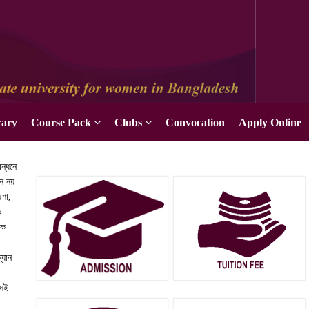
Apply Online
rary
Course Pack
Clubs
Convocation
Apply Online
বন্ধনে
ড়ন নয়
েশা,
র
পক
্যান
সেই