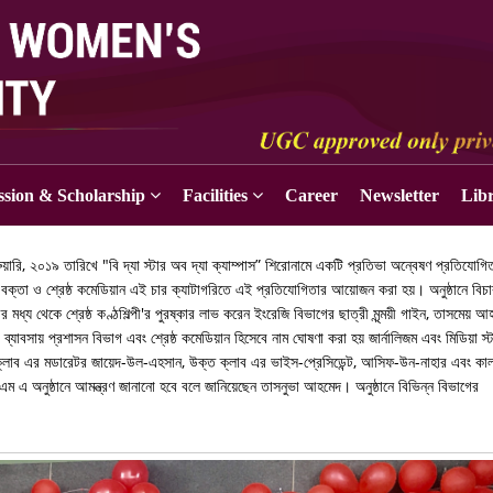
sion & Scholarship
Facilities
Career
Newsletter
Lib
রুয়ারি, ২০১৯ তারিখে "বি দ্যা স্টার অব দ্যা ক্যাম্পাস” শিরোনামে একটি প্রতিভা অন্বেষণ প্রতিযোগি
্ঠ বক্তা ও শ্রেষ্ঠ কমেডিয়ান এই চার ক্যাটাগরিতে এই প্রতিযোগিতার আয়োজন করা হয়। অনুষ্ঠানে বিচ
্য থেকে শ্রেষ্ঠ কণ্ঠশিল্পী'র পুরষ্কার লাভ করেন ইংরেজি বিভাগের ছাত্রী মৃন্ময়ী গাইন, তাসমেয় আ
, ব্যাবসায় প্রশাসন বিভাগ এবং শ্রেষ্ঠ কমেডিয়ান হিসেবে নাম ঘোষণা করা হয় জার্নালিজম এবং মিডিয়া স্
াল ক্লাব এর মডারেটর জায়েদ-উল-এহসান, উক্ত ক্লাব এর ভাইস-প্রেসিডেন্ট, আসিফ-উন-নাহার এবং কা
 অনুষ্ঠানে আমন্ত্রণ জানানো হবে বলে জানিয়েছেন তাসনুভা আহমেদ। অনুষ্ঠানে বিভিন্ন বিভাগের