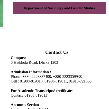
Department of Sociology and Gender Studies
Contact Us
Campus:
6 Hatkhola Road, Dhaka-1203
Admission Information :
Phone :+880-2223387499, +880-2223359938
Cell : 01988-819010, 01988-819011, 01915-721560
For Academic Transcripts/ certificates
Contact: 01988-819013
Accounts Section