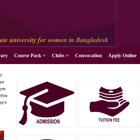
Apply Online
rary
Course Pack
Clubs
Convocation
Apply Online
তা
ারক
হমেদ
টাডিজ
লার'স