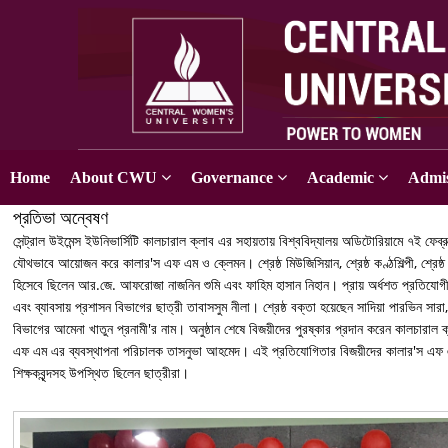
Home
About CWU
Governance
Academic
Admis
প্রতিভা অন্বেষণ
সেন্ট্রাল উইমেন্স ইউনিভার্সিটি কালচারাল ক্লাব এর সহায়তায় বিশ্ববিদ্যালয় অডিটোরিয়ামে ৭ই ফেব্
যৌথভাবে আয়োজন করে কালার'স এফ এম ও ক্লেমন। শ্রেষ্ঠ মিউজিসিয়ান, শ্রেষ্ঠ কণ্ঠশিল্পী, শ্রেষ
হিসেবে ছিলেন আর.জে. আফরোজা নাজনিন শুমি এবং ফাহিম হাসান নিহান। প্রায় অর্ধশত প্রতিযোগীর মধ
এবং ব্যাবসায় প্রশাসন বিভাগের ছাত্রী তাবাসসুম নীলা। শ্রেষ্ঠ বক্তা হয়েছেন সাদিয়া পারভিন সারা
বিভাগের আমেনা খাতুন প্রনামী'র নাম। অনুষ্ঠান শেষে বিজয়ীদের পুরষ্কার প্রদান করেন কালচার
এফ এম এর ব্যবস্থাপনা পরিচালক তাসনুভা আহমেদ। এই প্রতিযোগিতার বিজয়ীদের কালার'স এফ এম এ
শিক্ষকবৃন্দসহ উপস্থিত ছিলেন ছাত্রীরা।