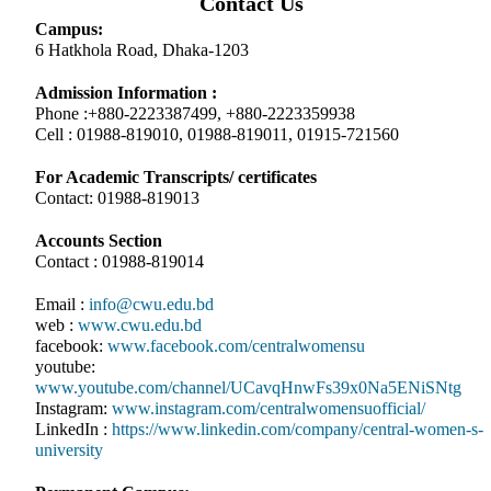
Contact Us
Campus:
6 Hatkhola Road, Dhaka-1203
Admission Information :
Phone :+880-2223387499, +880-2223359938
Cell : 01988-819010, 01988-819011, 01915-721560
For Academic Transcripts/ certificates
Contact: 01988-819013
Accounts Section
Contact : 01988-819014
Email :
info@cwu.edu.bd
web :
www.cwu.edu.bd
facebook:
www.facebook.com/centralwomensu
youtube:
www.youtube.com/channel/UCavqHnwFs39x0Na5ENiSNtg
Instagram:
www.instagram.com/centralwomensuofficial/
LinkedIn :
https://www.linkedin.com/company/central-women-s-
university