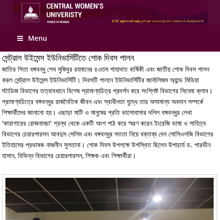
Apply Online
Menu
সেন্ট্রাল উইমেন্স ইউনিভার্সিটিতে শোক দিবস পালন
জাতির পিতা বঙ্গবন্ধু শেখ মুজিবুর রহমানের ৪৩তম শাহাদাত বার্ষিকী এবং জাতীয় শোক দিবস পালন
করল সেন্ট্রাল উইমেন্স ইউনিভার্সিটি। দিবসটি পালনে ইউনিভার্সিটির জার্নালিজম অ্যান্ড মিডিয়া
স্টাডিজ বিভাগের তত্বাবধানে বিশেষ প্রামাণ্যচিত্র প্রদর্শন করে সংশ্লিষ্ট বিভাগের সিনেমা ক্লাব।
প্রামাণ্যচিত্রে বঙ্গবন্ধুর রাজনৈতিক জীবন এবং স্বাধীনতা যুদ্ধে তার অসামান্য অবদান সম্পর্কে
শিক্ষার্থীদের জানানো হয়। এছাড়া মাটি ও মানুষের প্রতি ভালোবাসার দলিল বঙ্গবন্ধুর লেখা
'কারাগারের রোজনামচা' গ্রন্থ থেকে একটি অংশ পাঠ করে স্মরণ করেন ইংরেজি ভাষা ও সাহিত্য
বিভাগের চেয়ারপারসন আবদুস সেলিম এবং বঙ্গবন্ধুর সততা নিয়ে বক্তব্য দেন সোসিওলজি বিভাগের
ইতিহাসের প্রভাষক নাজনীন সুলতানা। শোক দিবস উপলক্ষে উপস্থিত ছিলেন উপাচার্য ড. পারভীন
হাসান, বিভিন্ন বিভাগের চেয়ারপারসন, শিক্ষক এবং শিক্ষার্থীরা।