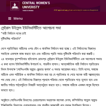
Apply Online
Menu
​সেন্ট্রাল উইমেন্স ইউনিভার্সিটিতে আলোচনা সভা
"নারী নির্যাতন বন্ধে চাই
দৃষ্টিভঙ্গির পরিবর্তন"
দেশে প্রতিনিয়ত নারীদের ওপর যৌন ও মানসিক নির্যাতন করা হচ্ছে। এই নির্যাতনের বিরুদ্ধে
সবাইকে একসঙ্গে কাজ করতে হবে এবং নারীদের প্রতি সবার দৃষ্টিভঙ্গি পরিবর্তন করা জরুরী।
২৪ নভেম্বর বৃহস্পতিবার হাটখোলা রোডস্থ সেন্ট্রাল উইমেন্স ইউনিভার্সিটিতে এক আলোচনা সভায়
এ কথা বলেন ইউনিভার্সিটির উপাচার্য ড. পারভীন হাসান। আন্তর্জাতিক নারী নির্যাতন প্রতিরোধ
দিবস উপলক্ষে ‘সোসিওলজি অ্যান্ড জেন্ডার ক্লাব’ এ সভার আয়োজন করে। তিনি বলেন, সমাজে
নারীকে এমন শারীরিক ও মানসিক নির্যাতন করা হয় যে প্রতিকার না পেয়ে অনেক নারী আত্মহত্যার
পথ বেছে নেন। এই নির্যাতনের বিরুদ্ধে প্রথমে পরিবার থেকে প্রতিরোধ গড়ে তুলতে হবে এবং
জাতীয় পর্যায়ে পাঠ্যসূচিতে বিষয়টি অন্তর্ভুক্ত করতে হবে। সমাজে নারীকে একজন মানুষ হিসেবে
ভাবতে হবে।
অনুষ্ঠানে সোসিওলজি বিভাগের চেয়ারপারসন অধ্যাপক মালেকা বেগম, কম্পিউটার সায়েন্স অ্যান্ড
ইঞ্জিনিয়ারিং বিভাগের চেয়ারপারসন শের শারমীন আজমেরী খান প্রমুখ উপস্থিত ছিলেন।