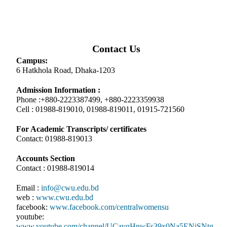
Contact Us
Campus:
6 Hatkhola Road, Dhaka-1203
Admission Information :
Phone :+880-2223387499, +880-2223359938
Cell : 01988-819010, 01988-819011, 01915-721560
For Academic Transcripts/ certificates
Contact: 01988-819013
Accounts Section
Contact : 01988-819014
Email :
info@cwu.edu.bd
web :
www.cwu.edu.bd
facebook:
www.facebook.com/centralwomensu
youtube:
www.youtube.com/channel/UCavqHnwFs39x0Na5ENiSNtg