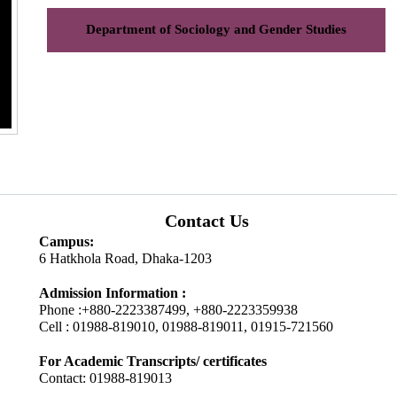
Department of Sociology and Gender Studies
Contact Us
Campus:
6 Hatkhola Road, Dhaka-1203
Admission Information :
Phone :+880-2223387499, +880-2223359938
Cell : 01988-819010, 01988-819011, 01915-721560
For Academic Transcripts/ certificates
Contact: 01988-819013