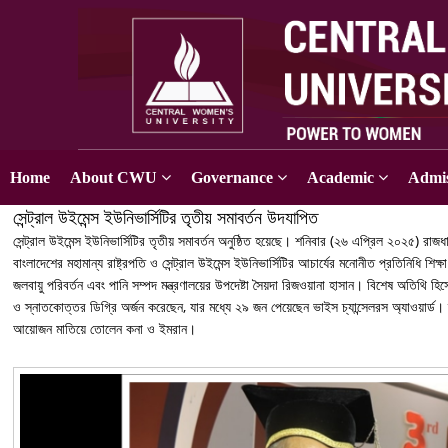
Home
About CWU
Governance
Academic
Admis
সেন্ট্রাল উইমেন্স ইউনিভার্সিটির তৃতীয় সমাবর্তন উদযাপিত
সেন্ট্রাল উইমেন্স ইউনিভার্সিটির তৃতীয় সমাবর্তন অনুষ্ঠিত হয়েছে। শনিবার (২৬ এপ্রিল ২০২৫) রাজধ
বাংলাদেশের মহামান্য রাষ্ট্রপতি ও সেন্ট্রাল উইমেন্স ইউনিভার্সিটির আচার্যের মনোনীত প্রতিনিধি শি
জলবায়ু পরিবর্তন এবং পানি সম্পদ মন্ত্রণালয়ের উপদেষ্টা সৈয়দা রিজওয়ানা হাসান। বিশেষ অতিথি হ
ও স্নাতকোত্তর ডিগ্রি অর্জন করেছেন, যার মধ্যে ২৯ জন পেয়েছেন ভাইস চ্যান্সেলরস অ্যাওয়ার্
আয়োজন মাতিয়ে তোলেন কনা ও ইমরান।