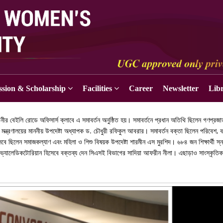
sion & Scholarship
Facilities
Career
Newsletter
Lib
ানীর বেইলি রোডে অফিসার্স ক্লাবে এ সমাবর্তন অনুষ্ঠিত হয়। সমাবর্তনে প্রধান অতিথি ছিলেন গণপ্রজাতন
ক্ষা মন্ত্রণালয়ের মাননীয় উপদেষ্টা অধ্যাপক ড. চৌধুরী রফিকুল আবরার। সমাবর্তন বক্তা ছিলেন পরিবেশ, 
িসেবে ছিলেন সমাজকল্যাণ এবং মহিলা ও শিশু বিষয়ক উপদেষ্টা শারমীন এস মুরশিদ। ৬৮৪ জন শিক্ষার্থী স
ড। ভ্যালেডিকটোরিয়ান হিসেবে বক্তব্য দেন সিএসই বিভাগের সাদিয়া আফরীন নীলা। এছাড়াও সাংস্কৃতি