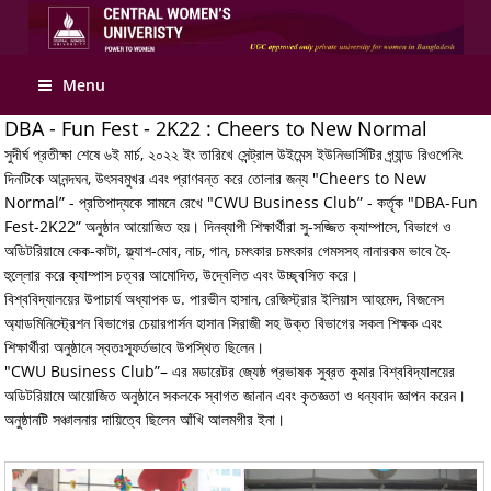
Apply Online
Menu
DBA - Fun Fest - 2K22 : Cheers to New Normal
সুদীর্ঘ প্রতীক্ষা শেষে ৬ই মার্চ, ২০২২ ইং তারিখে সেন্ট্রাল উইমেন্স ইউনিভার্সিটির গ্র্যান্ড রিওপেনিং
দিনটিকে আনন্দঘন, উৎসবমুখর এবং প্রাণবন্ত করে তোলার জন্য "Cheers to New
Normal” - প্রতিপাদ্যকে সামনে রেখে "CWU Business Club” - কর্তৃক "DBA-Fun
Fest-2K22” অনুষ্ঠান আয়োজিত হয়। দিনব্যাপী শিক্ষার্থীরা সু-সজ্জিত ক্যাম্পাসে, বিভাগে ও
অডিটরিয়ামে কেক-কাটা, ফ্ল্যাশ-মোব, নাচ, গান, চমৎকার চমৎকার গেমসসহ নানারকম ভাবে হৈ-
হুল্লোর করে ক্যাম্পাস চত্বর আমোদিত, উদ্বেলিত এবং উচ্ছ্বসিত করে।
বিশ্ববিদ্যালয়ের উপাচার্য অধ্যাপক ড. পারভীন হাসান, রেজিস্ট্রার ইলিয়াস আহমেদ, বিজনেস
অ্যাডমিনিস্ট্রেশন বিভাগের চেয়ারপার্সন হাসান সিরাজী সহ উক্ত বিভাগের সকল শিক্ষক এবং
শিক্ষার্থীরা অনুষ্ঠানে স্বতঃস্ফূর্তভাবে উপস্থিত ছিলেন।
"CWU Business Club”– এর মডারেটর জ্যেষ্ঠ প্রভাষক সুব্রত কুমার বিশ্ববিদ্যালয়ের
অডিটরিয়ামে আয়োজিত অনুষ্ঠানে সকলকে স্বাগত জানান এবং কৃতজ্ঞতা ও ধন্যবাদ জ্ঞাপন করেন।
অনুষ্ঠানটি সঞ্চালনার দায়িত্বে ছিলেন আঁখি আলমগীর ইনা।